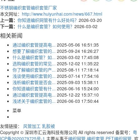
不锈钢编织套管
编织套管厂家
本文网址：
http://www.huiyunhai.com/news/667.html
上一篇：
你知道编织网管有什么好处吗？
2026-03-20
下一篇：
什么是编织套管？如何使用？
2026-03-02
相关新闻
通过编织套管提高电...
2025-05-06 16:51:35
想要了解编织套管的...
2025-09-24 16:26:27
什么是编织套管？如...
2026-03-02 17:45:08
选购编织套管的常见...
2025-12-02 11:35:22
你了解编织套管的产...
2025-08-11 17:18:14
浅谈使用编织套管的...
2025-07-14 17:54:16
浅析编织套管是否会...
2025-09-03 15:38:11
你知道编织套管有什...
2026-06-16 15:24:00
通过编织套管提高电...
2025-12-22 15:37:10
浅述关于编织套管的...
2026-06-03 17:50:44
菜单
友情链接：
风管加工
乳胶被
Copyright © 深圳市汇云海科技有限公司 All rights reserved 备案号：
粤
ICP备2020079725号-1
主要从事于
编织网管
,
编织套管
,
PET编织网管
, 欢