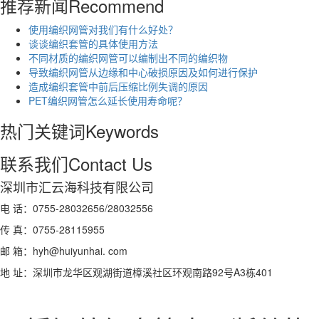
推荐新闻
Recommend
使用编织网管对我们有什么好处？
谈谈编织套管的具体使用方法
不同材质的编织网管可以编制出不同的编织物
导致编织网管从边缘和中心破损原因及如何进行保护
造成编织套管中前后压缩比例失调的原因
PET编织网管怎么延长使用寿命呢？
热门关键词
Keywords
联系我们
Contact Us
深圳市汇云海科技有限公司
电 话：0755-28032656/28032556
传 真：0755-28115955
邮 箱：hyh@huiyunhai. com
地 址：深圳市龙华区观湖街道樟溪社区环观南路92号A3栋401