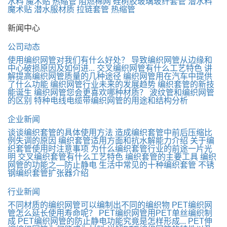
水料 魔术贴
热缩管
阻燃棉网
硅树胶玻璃玻纤套管
潜水料
魔术贴
潜水服材质 拉链套管
热缩管
新闻中心
公司动态
使用编织网管对我们有什么好处？
导致编织网管从边缘和
中心破损原因及如何进...
交叉编织网管有什么工艺特色
讲
解提高编织网管质量的几种途径
编织网管用在汽车中提供
了什么功能
编织网管行业未来的发展趋势
编织套管的新技
能诞生
编织网管您会更喜欢哪种材质？
波纹管和编织网管
的区别
特种电线电缆带编织网管的用途和结构分析
企业新闻
谈谈编织套管的具体使用方法
造成编织套管中前后压缩比
例失调的原因
编织套管适用方面和抗水解能力介绍
关于编
织套管使用时注意事项
为什么编织套管行业的前途一片光
明
交叉编织套管有什么工艺特色
编织套管的主要工具
编织
网管的功能之—防止静电
生活中常见的十种编织套管
不锈
钢编织套管扩张器介绍
行业新闻
不同材质的编织网管可以编制出不同的编织物
PET编织网
管怎么延长使用寿命呢？
PET编织网管用PET单丝编织制
成
PET编织网管的防止静电功能究竟是怎样形成...
PET伸